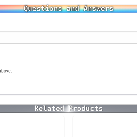
Questions and Answers
above.
Related Products