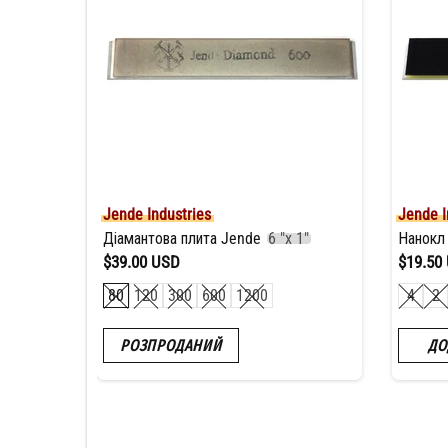
Jende Industries
Jende I
ю,
6 "х 1"
Діамантова плита Jende
6 "x 1"
Нанокл
$39.00 USD
$19.50
80
120
300
600
1200
4
2
РОЗПРОДАНИЙ
ДО