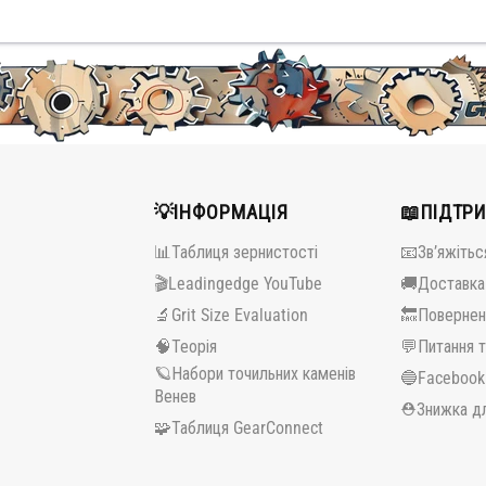
💡ІНФОРМАЦІЯ
📖ПІДТР
📊Таблиця зернистості
📧Зв’яжітьс
🎬Leadingedge YouTube
🚚Доставка
🔬Grit Size Evaluation
🔙Повернен
🧠Теорія
💬Питання т
🪐Набори точильних каменів
🔵️Facebook
Венев
⛑️Знижка дл
🧩Таблиця GearConnect