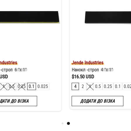
ndustries
Jende Industries
 -строп
6 "х 1"
Нанокл -строп
4 "x 1"
 USD
$16.50 USD
1
0.5
0.25
0.1
0.025
4
2
1
0.5
0.25
0.1
0.0
ДАТИ ДО ВІЗКА
ДОДАТИ ДО ВІЗКА