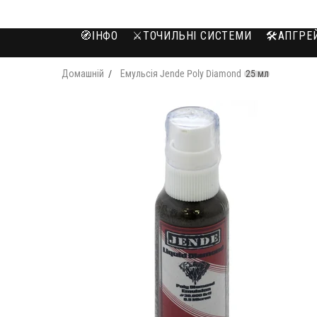
🧭IНФО
⚔️ТОЧИЛЬНІ СИСТЕМИ
🛠️АПГР
Домашній
Емульсія Jende Poly Diamond
25 мл