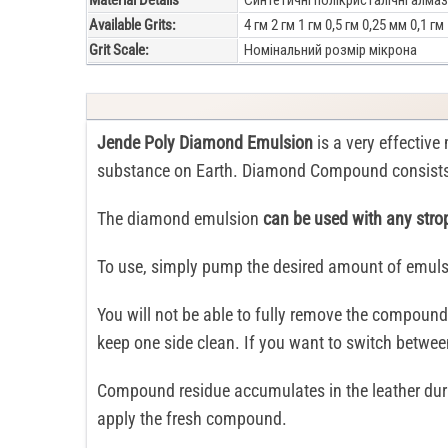
Material Details
Синтетичні полікристалічні алма
Available Grits:
4 гм 2 гм 1 гм 0,5 гм 0,25 мм 0,1 гм
Grit Scale:
Номінальний розмір мікрона
Jende Poly Diamond Emulsion
is a very effective
substance on Earth. Diamond Compound consists 
The diamond emulsion
can be used with any stro
To use, simply pump the desired amount of emulsi
You will not be able to fully remove the compound 
keep one side clean. If you want to switch betwe
Compound residue accumulates in the leather durin
apply the fresh compound.