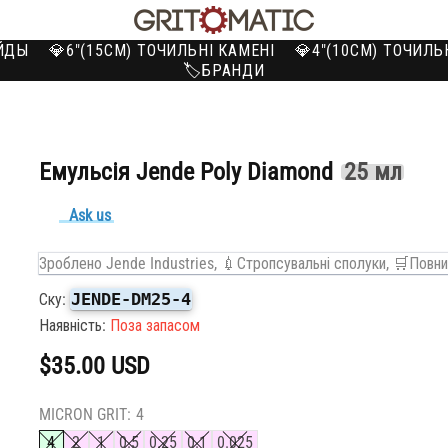
ЕЙДЫ
💎6"(15СМ) ТОЧИЛЬНІ КАМЕНІ
💎4"(10СМ) ТОЧИЛЬ
🏷️БРАНДИ
Емульсія Jende Poly Diamond
25 мл
Ask us
Зроблено Jende Industries,
💉Стропсувальні сполуки,
🛒Повни
JENDE-DM25-4
Ску:
Наявність:
Поза запасом
$35.00 USD
MICRON GRIT:
4
4
2
1
0.5
0.25
0.1
0.025