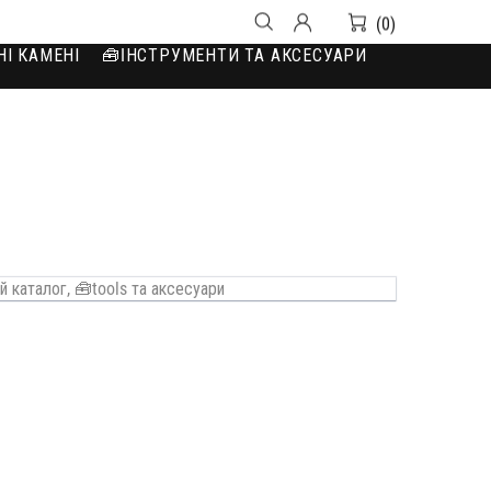
(0)
НІ КАМЕНІ
🧰IНСТРУМЕНТИ ТА АКСЕСУАРИ
й каталог,
🧰tools та аксесуари