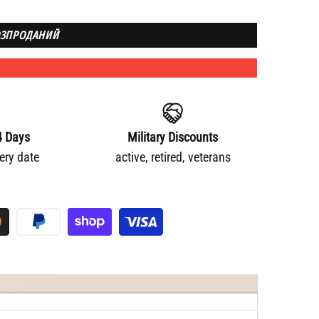
ЗПРОДАНИЙ
4 Days
Military Discounts
very date
active, retired, veterans