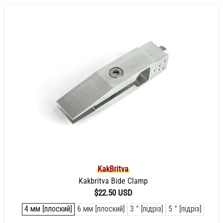
KakBritva
Kakbritva Bide Clamp
$22.50 USD
4 мм [плоский]
6 мм [плоский]
3 ° [підріз]
5 ° [підріз]