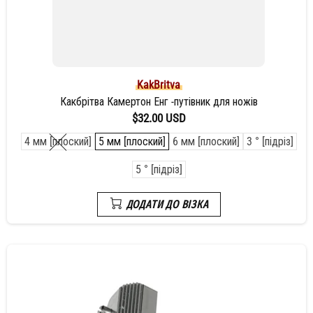
KakBritva
Какбрітва Камертон Енг -путівник для ножів
$32.00 USD
4 мм [плоский]
5 мм [плоский]
6 мм [плоский]
3 ° [підріз]
5 ° [підріз]
ДОДАТИ ДО ВІЗКА