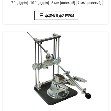
7 ° [підріз]
10 ° [підріз]
5 мм [плоский]
7 мм [плоский]
ДОДАТИ ДО ВІЗКА