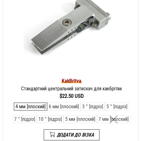
KakBritva
Стандартний центральний затискач для какбрітви
$22.50 USD
4 мм [плоский]
6 мм [плоский]
3 ° [підріз]
5 ° [підріз]
7 ° [підріз]
10 ° [підріз]
5 мм [плоский]
7 мм [плоский]
ДОДАТИ ДО ВІЗКА