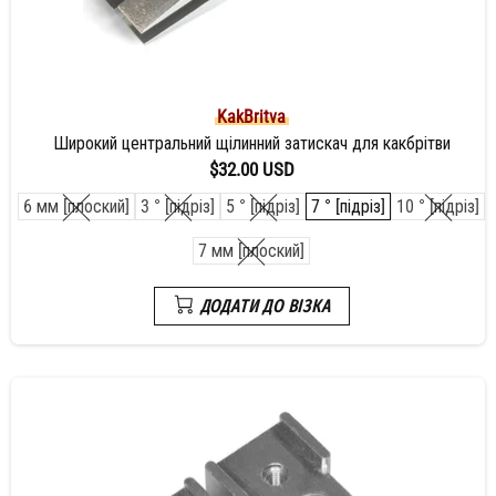
KakBritva
Широкий центральний щілинний затискач для какбрітви
$32.00 USD
6 мм [плоский]
3 ° [підріз]
5 ° [підріз]
7 ° [підріз]
10 ° [підріз]
7 мм [плоский]
ДОДАТИ ДО ВІЗКА