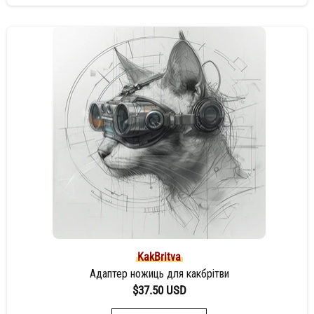
KakBritva
Адаптер ножиць для какбрітви
$37.50 USD