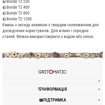
🪨Boride T2 220
🪨Boride T2 400
🪨Boride T2 800
🪨Boride T2 1200
Камінь з оксиду алюмінію з твердим склеюванням для
досвідчених користувачів. Для м'яких і середніх
сталей. Можна використовувати з водою або олією.
💡ІНФОРМАЦІЯ
📖ПІДТРИМКА