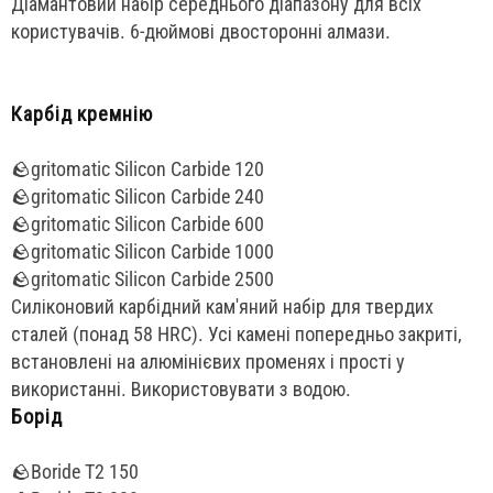
Діамантовий набір середнього діапазону для всіх
користувачів. 6-дюймові двосторонні алмази.
Карбід кремнію
🪨gritomatic Silicon Carbide 120
🪨gritomatic Silicon Carbide 240
🪨gritomatic Silicon Carbide 600
🪨gritomatic Silicon Carbide 1000
🪨gritomatic Silicon Carbide 2500
Силіконовий карбідний кам'яний набір для твердих
сталей (понад 58 HRC). Усі камені попередньо закриті,
встановлені на алюмінієвих променях і прості у
використанні. Використовувати з водою.
Борід
🪨Boride T2 150