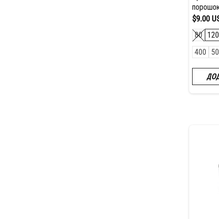
порошо
$9.00 U
80
120
400
50
ДОД