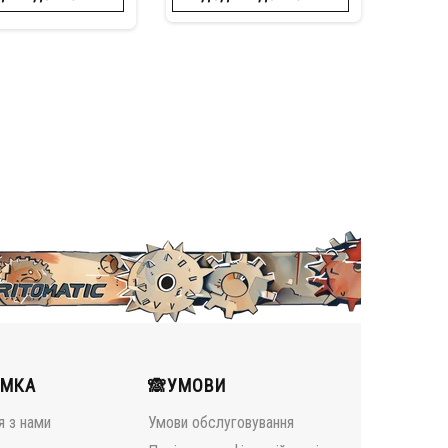
ИМКА
🙈УМОВИ
я з нами
Умови обслуговування