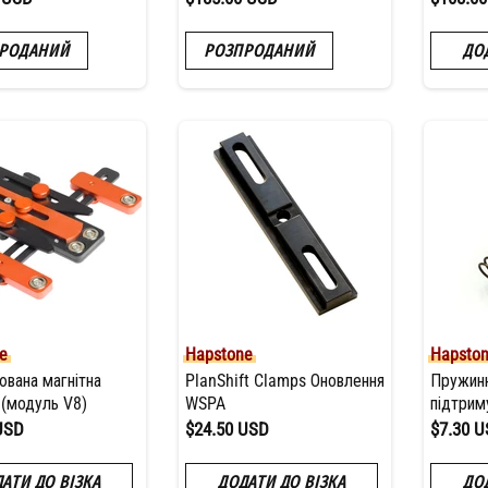
РОДАНИЙ
РОЗПРОДАНИЙ
ДО
e
Hapstone
Hapsto
вана магнітна
PlanShift Clamps Оновлення
Пружинн
 (модуль V8)
WSPA
підтрим
USD
$24.50 USD
$7.30 
АТИ ДО ВІЗКА
ДОДАТИ ДО ВІЗКА
ДО