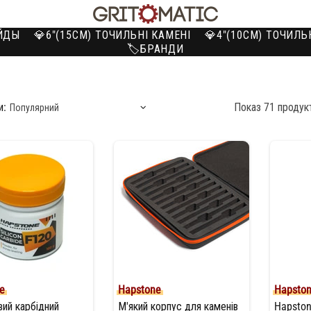
ЕЙДЫ
💎6"(15СМ) ТОЧИЛЬНІ КАМЕНІ
💎4"(10СМ) ТОЧИЛЬ
🏷️БРАНДИ
и:
Показ 71 продук
e
Hapstone
Hapsto
вий карбідний
М'який корпус для каменів
Hapston