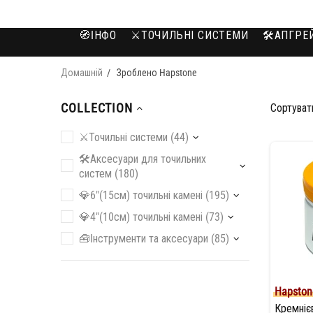
🧭IНФО
⚔️ТОЧИЛЬНІ СИСТЕМИ
🛠️АПГР
Домашній
Зроблено Hapstone
COLLECTION
Сортуват
⚔️Точильні системи (44)
🛠️Аксесуари для точильних
систем (180)
💎6"(15см) точильні камені (195)
💎4"(10см) точильні камені (73)
🧰Iнструменти та аксесуари (85)
Hapston
Кремніє