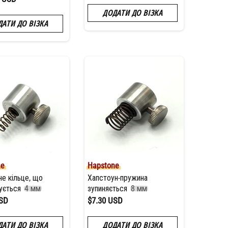
ДОДАТИ ДО ВІЗКА
ДАТИ ДО ВІЗКА
ne
Hapstone
е кільце, що
Хапстоун-пружина
ується
4 мм
зупиняється
8 мм
USD
$7.30 USD
ДАТИ ДО ВІЗКА
ДОДАТИ ДО ВІЗКА