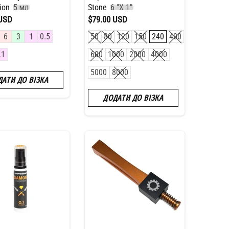
sion
5 мл
Stone
6 "X 1"
 USD
$79.00 USD
6
3
1
0.5
50
80
120
150
240
400
.1
600
1000
2000
4000
5000
8000
ДАТИ ДО ВІЗКА
ДОДАТИ ДО ВІЗКА