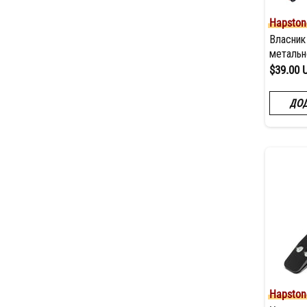
Hapston
Власник
метальн
$39.00 
ДОД
Hapston