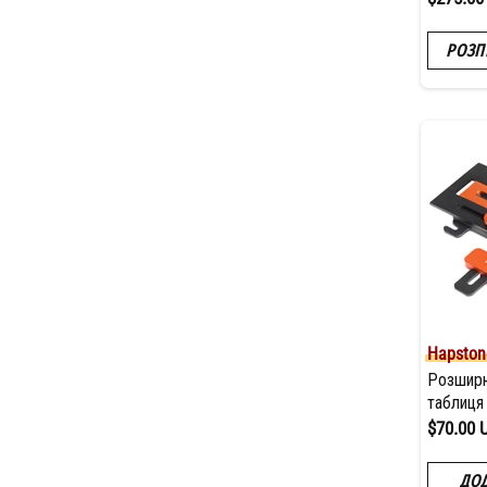
РОЗП
Hapston
Розширю
таблиця
$70.00 
ДОД