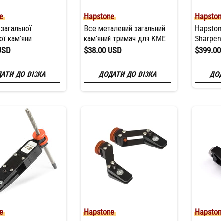
e
Hapstone
Hapsto
 загальної
Все металевий загальний
Hapston
ої кам'яни
кам'яний тримач для KME
Sharpen
USD
$38.00 USD
$399.0
АТИ ДО ВІЗКА
ДОДАТИ ДО ВІЗКА
ДО
e
Hapstone
Hapsto