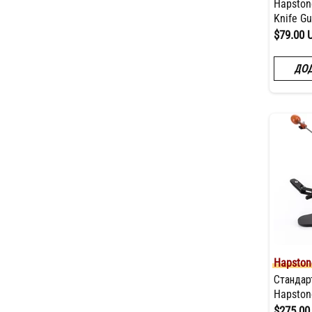
Hapston
Knife Gu
$79.00 
ДОД
Hapston
Стандар
Hapston
$275.00