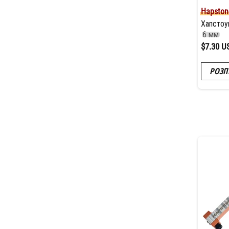
Hapston
Хапстоу
6 мм
$7.30 U
РОЗП