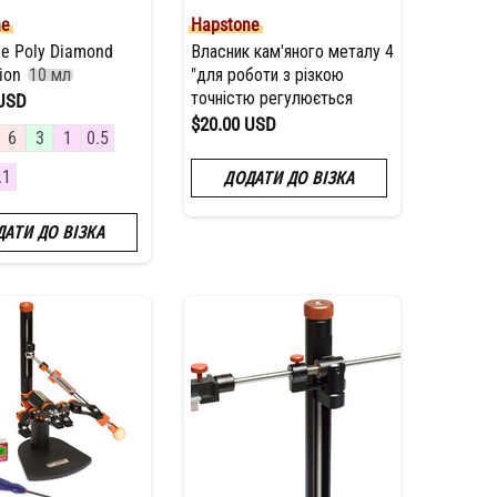
ne
Hapstone
e Poly Diamond
Власник кам'яного металу 4
sion
10 мл
"для роботи з різкою
точністю регулюється
 USD
$20.00 USD
6
3
1
0.5
.1
ДОДАТИ ДО ВІЗКА
ДАТИ ДО ВІЗКА