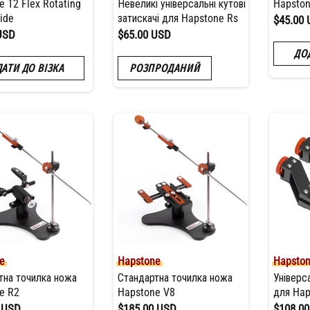
e T2 Flex Rotating
Невеликі універсальні кутові
Hapston
ide
затискачі для Hapstone Rs
$45.00
USD
$65.00 USD
ДО
АТИ ДО ВІЗКА
РОЗПРОДАНИЙ
e
Hapstone
Hapsto
тна точилка ножа
Стандартна точилка ножа
Універса
e R2
Hapstone V8
для Hap
 USD
$185.00 USD
$108.0