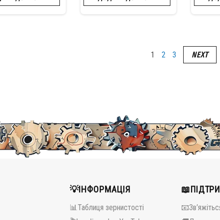
1
2
3
NEXT
💡ІНФОРМАЦІЯ
📖ПІДТР
📊Таблиця зернистості
📧Зв’яжітьс