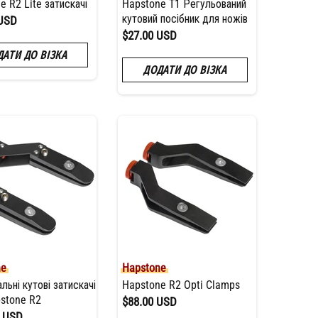
e R2 Lite затискачі
Hapstone T1 Регульований
кутовий посібник для ножів
 USD
$27.00 USD
ДАТИ ДО ВІЗКА
ДОДАТИ ДО ВІЗКА
ne
Hapstone
льні кутові затискачі
Hapstone R2 Opti Clamps
stone R2
$88.00 USD
0 USD