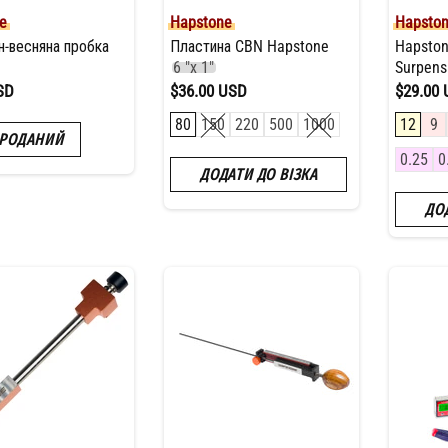
e
Hapstone
Hapsto
н-весняна пробка
Пластина CBN Hapstone
Hapston
6 "x 1"
Surpen
SD
$36.00 USD
$29.00
80
150
220
500
1000
12
9
РОДАНИЙ
0.25
0
ДОДАТИ ДО ВІЗКА
ДО