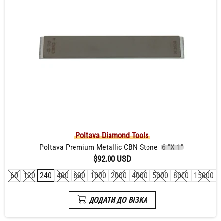
Poltava Diamond Tools
Poltava Premium Metallic CBN Stone
6 "X 1"
$92.00 USD
60
120
240
400
600
1000
2000
4000
5000
8000
15000
ДОДАТИ ДО ВІЗКА