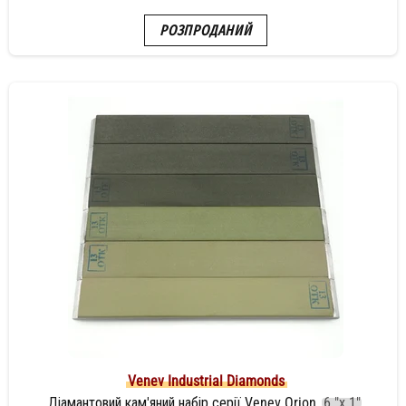
РОЗПРОДАНИЙ
Venev Industrial Diamonds
Діамантовий кам'яний набір серії Venev Orion
6 "х 1"