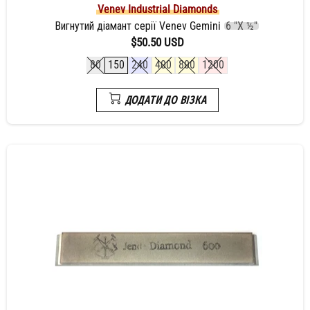
Venev Industrial Diamonds
Вигнутий діамант серії Venev Gemini
6 "X ½"
$50.50 USD
80
150
240
400
800
1200
ДОДАТИ ДО ВІЗКА