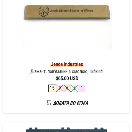
Jende Industries
Діамант, пов'язаний з смолою,
6 "х 1"
$65.00 USD
15
9
6
3
1
ДОДАТИ ДО ВІЗКА