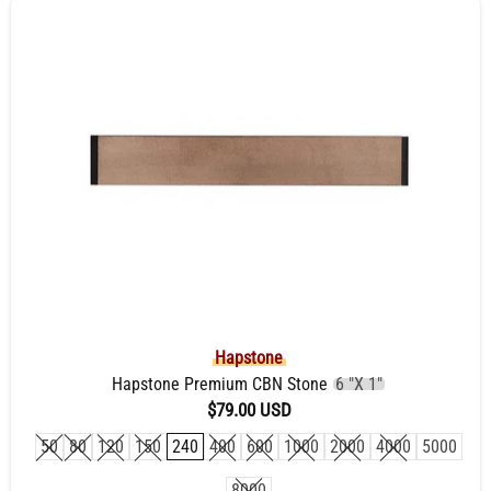
Hapstone
Hapstone Premium CBN Stone
6 "X 1"
$79.00 USD
50
80
120
150
240
400
600
1000
2000
4000
5000
8000