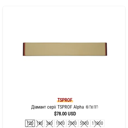
TSPROF
Діамант серії TSPROF Alpha
6 "x 1"
$78.00 USD
120
180
360
1000
2000
5000
11000